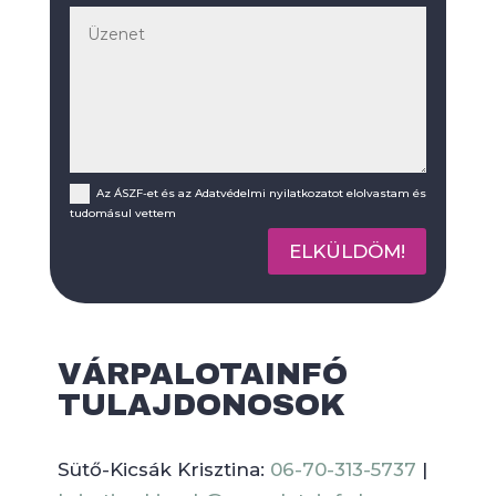
Az ÁSZF-et és az Adatvédelmi nyilatkozatot elolvastam és
tudomásul vettem
ELKÜLDÖM!
VÁRPALOTAINFÓ
TULAJDONOSOK
Sütő-Kicsák Krisztina:
06-70-313-5737
|