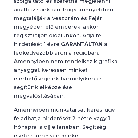
szolgáltató, és szeretne megjelenni
adatbázisunkban, hogy könnyebben
megtalálják a Veszprém és Fejér
megyében élő emberek, akkor
regisztráljon oldalunkon. Adja fel
hirdetését 1 évre
GARANTÁLTAN
a
legkedvezőbb áron a régióban.
Amennyiben nem rendelkezik grafikai
anyaggal, keressen minket
elérhetőségeink bármelyikén és
segítünk elképzelése
megvalósításában.
Amennyiben munkatársat keres, úgy
feladhatja hirdetését 2 hétre vagy 1
hónapra is díj ellenében. Segítség
esetén keressen minket