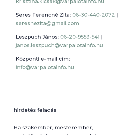
krisztina.kicsak@varpalotainfo.hu
Seres Ferencné Zita:
06-30-440-2072
|
seresnezita@gmail.com
Leszpuch János:
06-20-9553-541
|
janos.leszpuch@varpalotainfo.hu
Központi e-mail cím:
info@varpalotainfo.hu
hirdetés feladás
Ha szakember, mesterember,